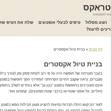
טראקס
טח לאופנועים
הצע מסלול
טיפים לבעלי אופנועים
שלח את הטיפ של
יכים לדעת?
דף הבית
»
בניית טיול אקסטרים
בניית טיול אקסטרים
בעבר מטרתה של חופשה היה על פי רוב לקחת פסק זמן לצורך בילוי 
מצברים, נראה שקצב החיים הקדחתני המודרני הפך חופשות בסגנון 
אינם מעוניינים בחופשות בסגנון "בטן גב" אלא בוחרים לשלב בחופש
(רגליים, על אופני שטח או ברכבי שטח ממונעים), קמפינג ועוד.
לאור הביקוש החלו חברות נסיעות להציע מגוון חבילות נופש בסגנון 
להגביל עצמנו להיצע זה, ניתן בקלות לבנות לעצמנו טיול שיתאים בדי