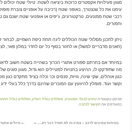
מגוון פעילויות אקסטרים כרוכות ביציאה לשטח. טיולי שטח יכולים ל
עימנו את כל שנצטרך, באופני שטח (רכיבה על אופניים צוברת פופול
רכבי שטח ממונעים, טרקטורונים, ג'יפים או אופנועי שטח.ישנם גם טיו
וחמורים.
ניתן לתכנן מסלולי שטח הכוללים לינה תחת כיפת השמיים, לבחור ל
(חאנים מדבריים למשל) או לחזור בסוף כל יום לחדר במלון פאר, לצי
במיוחד אם בחרתם ספורט אתגרי הכרוך בשהייה בשטח חשוב לדאוג 
מה שתזדקקו לו, ההיצע בחנויות למטיילים הוא גדול, מגוון סוגים של
כגון אוהלים, שקי שינה, גזיות, פנסים וכו' וכלה בציוד מתקדם כגון מ
וקשר ועוד. מומלץ להיוועץ עם המוכרים שהינם בדרך כלל בעלי ידע 
פורסם בקטגוריה
טיפים לבעלי אופנועים
,
מסלולים בגליל העליון
,
מסלולים בגליל תחתון
במועדפים את ה
קישור לכתבה
.
בטיחות צמיגים לרכב – צמיג זה לא תמיד דבר רע….
→
←
טיולים אתגרי